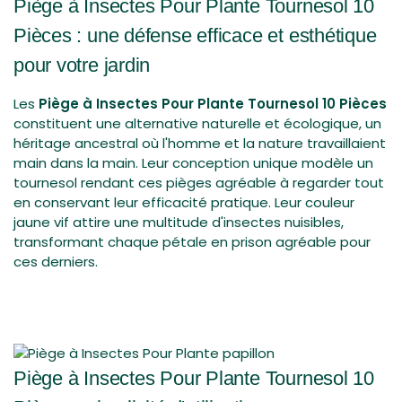
Piège à Insectes Pour Plante Tournesol 10
Pour pouvoir bénéficier d'un retour, votre article doit être
Pièces : une défense efficace et esthétique
inutilisé et dans le même état que lorsque vous l'avez reçu.
pour votre jardin
Il doit également être dans son emballage d'origine.
Les
Piège à Insectes Pour Plante Tournesol 10 Pièces
constituent une alternative naturelle et écologique, un
héritage ancestral où l'homme et la nature travaillaient
main dans la main. Leur conception unique modèle un
tournesol rendant ces pièges agréable à regarder tout
en conservant leur efficacité pratique. Leur couleur
jaune vif attire une multitude d'insectes nuisibles,
transformant chaque pétale en prison agréable pour
ces derniers.
Piège à Insectes Pour Plante Tournesol 10