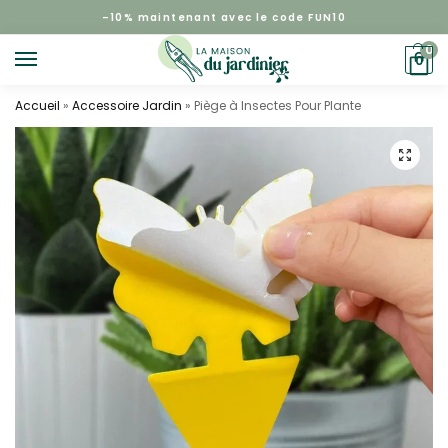
–
10%
maintenant avec le code FUN10
0
0
Accueil
»
Accessoire Jardin
»
Piège à Insectes Pour Plante