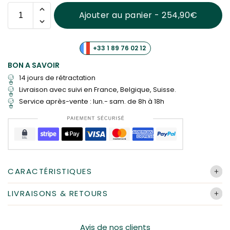
Ajouter au panier - 254,90€
+33 1 89 76 02 12
BON A SAVOIR
14 jours de rétractation
Livraison
avec suivi en France, Belgique, Suisse.
Service après-vente : lun.- sam. de 8h à 18h
CARACTÉRISTIQUES
Pot :
108
LIVRAISONS & RETOURS
Dimensions :
98x50x103cm
Toutes les commandes sont préparées et expédiées par
Matériau :
Plastique
notre équipe dans un délai de 24h à 48h (hors week-end
et jours fériés), pouvant prendre jusqu'à 72h en période
Avis de nos clients