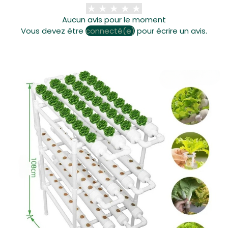
d'affluence. Nos colis arrivent généralement sous 8 jours
ouvrés, mais les délais de livraison partout dans le monde
Aucun avis pour le moment
peuvent prendre jusqu'à 15 jours ouvrés.
Vous devez être
connecté(e)
pour écrire un avis.
Notre politique de retour est valable 14 jours. Si 14 jours se
sont écoulés depuis la réception de votre commande,
nous ne pouvons malheureusement pas vous proposer de
remboursement ou d'échange.
Pour pouvoir bénéficier d'un retour, votre article doit être
inutilisé et dans le même état que lorsque vous l'avez reçu.
Il doit également être dans son emballage d'origine.