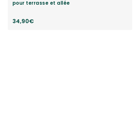
Piège anti moustique pour extérieur avec
capteur de mouvement sans fil
39,90
€