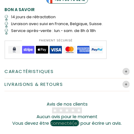
BON A SAVOIR
14 jours de rétractation
Livraison
avec suivi en France, Belgique, Suisse.
Service après-vente : lun.- sam. de 8h à 18h
CARACTÉRISTIQUES
Modèle :
Flamme, Soleil, Fée
LIVRAISONS & RETOURS
Taille :
76cm
Toutes les commandes sont préparées et expédiées par
Matériau :
Métal
notre équipe dans un délai de 24h à 48h (hors week-end
et jours fériés), pouvant prendre jusqu'à 72h en période
Avis de nos clients
d'affluence. Nos colis arrivent généralement sous 8 jours
ouvrés, mais les délais de livraison partout dans le monde
Aucun avis pour le moment
peuvent prendre jusqu'à 15 jours ouvrés.
Vous devez être
connecté(e)
pour écrire un avis.