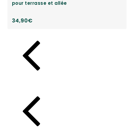
ur terrasse et allée
capte
,90
€
39,90