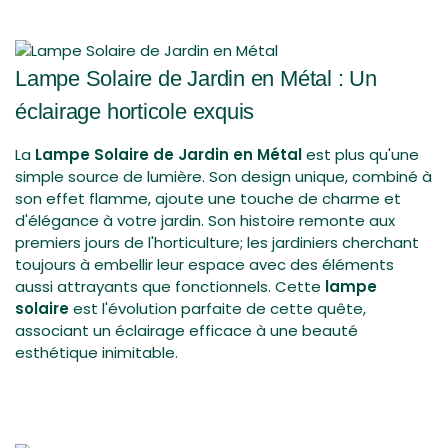
Notre politique de retour est valable 14 jours. Si 14 jours se
sont écoulés depuis la réception de votre commande,
nous ne pouvons malheureusement pas vous proposer de
remboursement ou d'échange.
Lampe Solaire de Jardin en Métal : Un
Pour pouvoir bénéficier d'un retour, votre article doit être
éclairage horticole exquis
inutilisé et dans le même état que lorsque vous l'avez reçu.
Il doit également être dans son emballage d'origine.
La
Lampe Solaire de Jardin en Métal
est plus qu'une
simple source de lumière. Son design unique, combiné à
son effet flamme, ajoute une touche de charme et
d'élégance à votre jardin. Son histoire remonte aux
premiers jours de l'horticulture; les jardiniers cherchant
toujours à embellir leur espace avec des éléments
aussi attrayants que fonctionnels. Cette
lampe
solaire
est l'évolution parfaite de cette quête,
associant un éclairage efficace à une beauté
esthétique inimitable.