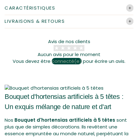
CARACTÉRISTIQUES
Couleur :
Beige, Blanc, Bleu, Orange, Rose clair, Rose foncé,
LIVRAISONS & RETOURS
Rouge, Vert, Violet
Toutes les commandes sont préparées et expédiées par
Matériau :
Soie
notre équipe dans un délai de 24h à 48h (hors week-end
et jours fériés), pouvant prendre jusqu'à 72h en période
Avis de nos clients
d'affluence. Nos colis arrivent généralement sous 8 jours
ouvrés, mais les délais de livraison partout dans le monde
Aucun avis pour le moment
peuvent prendre jusqu'à 15 jours ouvrés.
Vous devez être
connecté(e)
pour écrire un avis.
Notre politique de retour est valable 14 jours. Si 14 jours se
sont écoulés depuis la réception de votre commande,
nous ne pouvons malheureusement pas vous proposer de
remboursement ou d'échange.
Bouquet d'hortensias artificiels à 5 têtes :
Pour pouvoir bénéficier d'un retour, votre article doit être
Un exquis mélange de nature et d'art
inutilisé et dans le même état que lorsque vous l'avez reçu.
Il doit également être dans son emballage d'origine.
Nos
Bouquet d'hortensias artificiels à 5 têtes
sont
plus que de simples décorations. Ils revêtent une
essence empruntée au monde naturel, perpétuant la