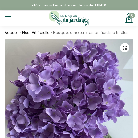
–
10%
maintenant avec le code FUN10
0
0
Accueil
»
Fleur Artificielle
»
Bouquet d’hortensias artificiels à 5 têtes