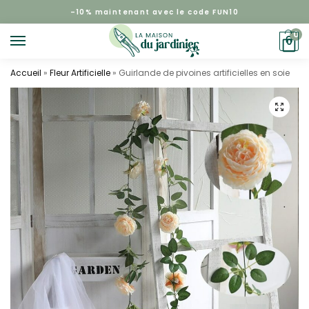
–
10%
maintenant avec le code FUN10
0
0
Accueil
»
Fleur Artificielle
»
Guirlande de pivoines artificielles en soie