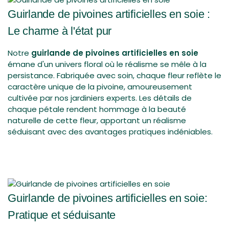
remboursement ou d'échange.
Guirlande de pivoines artificielles en soie :
Pour pouvoir bénéficier d'un retour, votre article doit être
Le charme à l'état pur
inutilisé et dans le même état que lorsque vous l'avez reçu.
Il doit également être dans son emballage d'origine.
Notre
guirlande de pivoines artificielles en soie
émane d'un univers floral où le réalisme se mêle à la
persistance. Fabriquée avec soin, chaque fleur reflète le
caractère unique de la pivoine, amoureusement
cultivée par nos jardiniers experts. Les détails de
chaque pétale rendent hommage à la beauté
naturelle de cette fleur, apportant un réalisme
séduisant avec des avantages pratiques indéniables.
Guirlande de pivoines artificielles en soie:
Pratique et séduisante