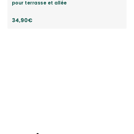
Piège anti moustique pour extérieur avec
capteur de mouvement sans fil
39,90
€